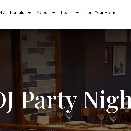
547
Rentals
About
Learn
Rent Your Home
DJ Party Nigh